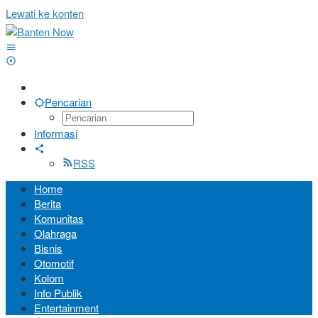
Lewati ke konten
Pencarian
Informasi
RSS
Home
Berita
Komunitas
Olahraga
Bisnis
Otomotif
Kolom
Info Publik
Entertainment