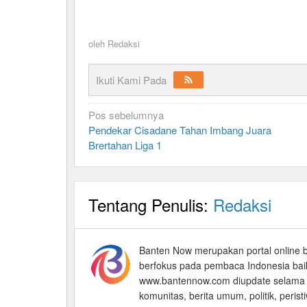
oleh
Redaksi
Ikuti Kami Pada
Navigasi
Pos sebelumnya
Pendekar Cisadane Tahan Imbang Juara
pos
Brertahan Liga 1
Tentang Penulis:
Redaksi
Banten Now merupakan portal online
berfokus pada pembaca Indonesia baik 
www.bantennow.com diupdate selama 2
komunitas, berita umum, politik, peristiw