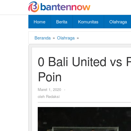
Lewati
ke
konten
Home
Berita
Komunitas
Olahraga
Beranda
»
Olahraga
»
0
Bali
United
0 Bali United vs 
vs
Persita
0,
Poin
Yang
Penting
Poin
Maret 1, 2020
oleh
-
Redaksi
oleh
Redaksi