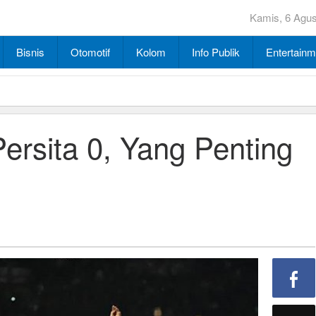
Kamis, 6 Agu
Bisnis
Otomotif
Kolom
Info Publik
Entertainm
Persita 0, Yang Penting