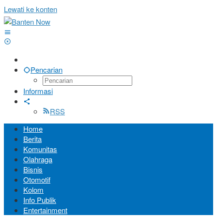
Lewati ke konten
Pencarian
Informasi
RSS
Home
Berita
Komunitas
Olahraga
Bisnis
Otomotif
Kolom
Info Publik
Entertainment