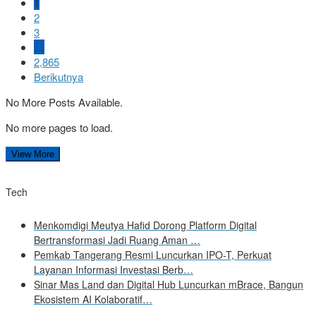
1
2
3
…
2,865
Berikutnya
No More Posts Available.
No more pages to load.
View More
Tech
Menkomdigi Meutya Hafid Dorong Platform Digital
Bertransformasi Jadi Ruang Aman …
Pemkab Tangerang Resmi Luncurkan IPO-T, Perkuat
Layanan Informasi Investasi Berb…
Sinar Mas Land dan Digital Hub Luncurkan mBrace, Bangun
Ekosistem AI Kolaboratif…