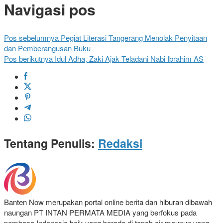
Navigasi pos
Pos sebelumnya
Pegiat Literasi Tangerang Menolak Penyitaan
dan Pemberangusan Buku
Pos berikutnya
Idul Adha, Zaki Ajak Teladani Nabi Ibrahim AS
Tentang Penulis:
Redaksi
Banten Now merupakan portal online berita dan hiburan dibawah
naungan PT INTAN PERMATA MEDIA yang berfokus pada
pembaca Indonesia baik yang berada di tanah air maupun yang