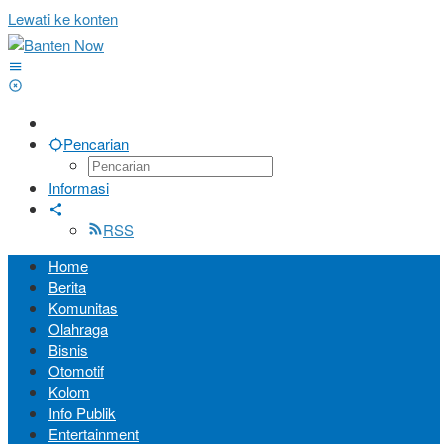
Lewati ke konten
Pencarian
Informasi
RSS
Home
Berita
Komunitas
Olahraga
Bisnis
Otomotif
Kolom
Info Publik
Entertainment